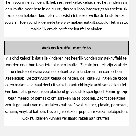
hem zou willen vinden. Ik heb niet veel geluk gehad met het vinden van
een knuffel voor hem in de buurt, dus ben ik op internet gaan zoeken. Ik
vond een heleboel knuffels maar wist niet zeker welke de beste keuze
zou zijn. Toen vond ik de website www.makegreatgifts.co.uk. Het was zo
makkelijk om de perfecte knuffel te vinden
Varken knuffel met foto
Als kind geloof ik dat alle kinderen het heerlijk vonden om geknuffeld te
worden door hun favoriete pluchen knuffel. Zachte knuffels zijn vaak de
perfecte oplossing voor de behoefte van kinderen aan comfort en
gezelschap. De zorgvuldig genaaide naden, de lichte vulling en de grote
ogen maken allemaal deel uit van de aantrekkingskracht van de knuffel.
Een knuffel is gewoon een pluche of gevuld stuk speelgoed. Sommige zijn
geanimeerd, of gemaakt om spreken na te bootsen. Zacht speelgoed
wordt gemaakt van materialen zoals stof, wol, rubber, plastic, polyester,
schuim, vinyl, of katoen. Deze zijn ook zeer populaire verzamelobjecten.
Ook huisdieren kunnen verslaafd raken aan knuffels.